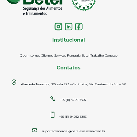
Institucional
Quem somos
Clientes
Serviços
Franquia Betel
Trabalhe Conosco
Contatos
Alameda Terracota, 185, sala 223 – Cerâmica, São Caetano do Sul – SP
+55 (11) 4229-7407
+55 (11) 94032-5393
suportecomercial@betelassessoria.com.br