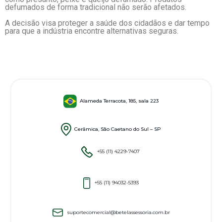
defumados de forma tradicional não serão afetados.
A decisão visa proteger a saúde dos cidadãos e dar tempo
para que a indústria encontre alternativas seguras.
Alameda Terracota, 185, sala 223
Cerâmica, São Caetano do Sul – SP
+55 (11) 4229-7407
+55 (11) 94032-5393
suportecomercial@betelassessoria.com.br