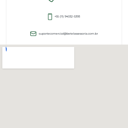
+55 (11) 94032-5393
suportecomercial@betelassessoria.com.br