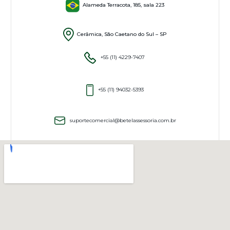
Alameda Terracota, 185, sala 223
Cerâmica, São Caetano do Sul – SP
+55 (11) 4229-7407
+55 (11) 94032-5393
suportecomercial@betelassessoria.com.br