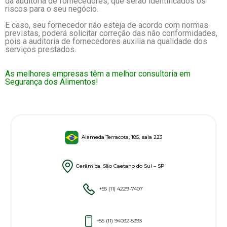
da auditoria de fornecedores, que serão identificados os
riscos para o seu negócio.
E caso, seu fornecedor não esteja de acordo com normas
previstas, poderá solicitar correção das não conformidades,
pois a auditoria de fornecedores auxilia na qualidade dos
serviços prestados.
As melhores empresas têm a melhor consultoria em
Segurança dos Alimentos!
Alameda Terracota, 185, sala 223
Cerâmica, São Caetano do Sul – SP
+55 (11) 4229-7407
+55 (11) 94032-5393